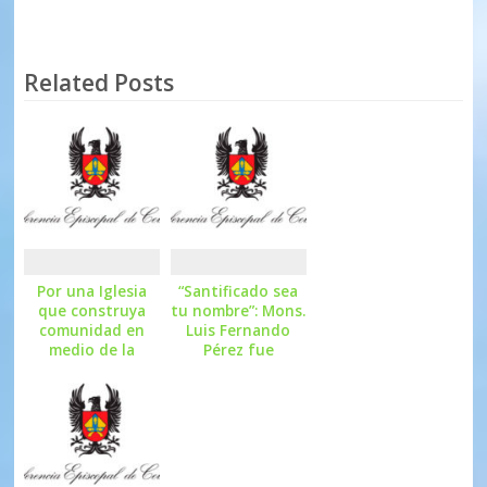
Related Posts
Por una Iglesia
“Santificado sea
que construya
tu nombre”: Mons.
comunidad en
Luis Fernando
medio de la
Pérez fue
soledad urbana:
ordenado Obispo
intención de
Auxiliar de Cali
oración del Papa
León XIV para
agosto