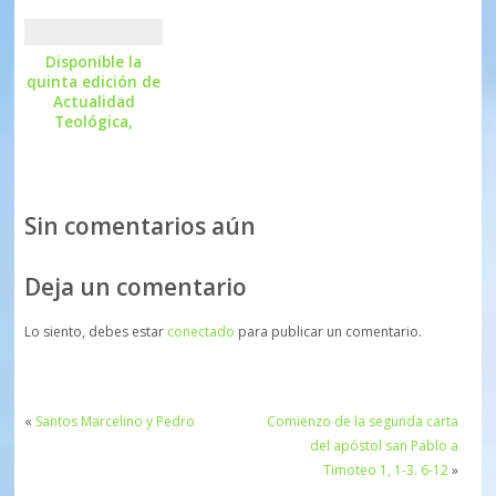
Disponible la
quinta edición de
Actualidad
Teológica,
dedicada a la
formación de los
futuros
presbíteros en
Sin comentarios aún
Colombia
Deja un comentario
Lo siento, debes estar
conectado
para publicar un comentario.
«
Santos Marcelino y Pedro
Comienzo de la segunda carta
del apóstol san Pablo a
Timoteo 1, 1-3. 6-12
»