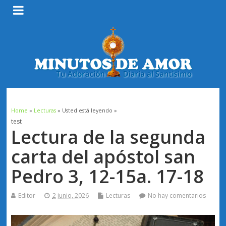
Home
»
Lecturas
» Usted está leyendo »
test
Lectura de la segunda
carta del apóstol san
Pedro 3, 12-15a. 17-18
Editor
2 junio, 2026
Lecturas
No hay comentarios