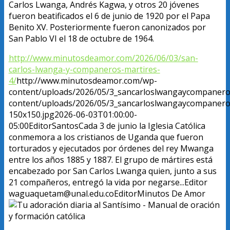
Carlos Lwanga, Andrés Kagwa, y otros 20 jóvenes
fueron beatificados el 6 de junio de 1920 por el Papa
Benito XV. Posteriormente fueron canonizados por
San Pablo VI el 18 de octubre de 1964.
http://www.minutosdeamor.com/2026/06/03/san-
carlos-lwanga-y-companeros-martires-
4/
http://www.minutosdeamor.com/wp-
content/uploads/2026/05/3_sancarloslwangaycompanero
content/uploads/2026/05/3_sancarloslwangaycompanero
150x150.jpg
2026-06-03T01:00:00-
05:00
Editor
Santos
Cada 3 de junio la Iglesia Católica
conmemora a los cristianos de Uganda que fueron
torturados y ejecutados por órdenes del rey Mwanga
entre los años 1885 y 1887. El grupo de mártires está
encabezado por San Carlos Lwanga quien, junto a sus
21 compañeros, entregó la vida por negarse...
Editor
waguaquetam@unal.edu.co
Editor
Minutos De Amor