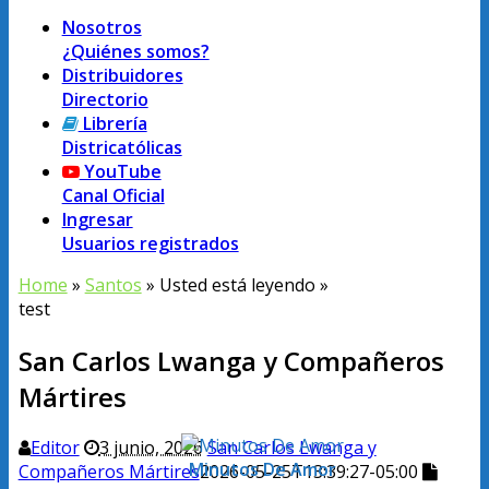
Nosotros
¿Quiénes somos?
Distribuidores
Directorio
Librería
Districatólicas
YouTube
Canal Oficial
Ingresar
Usuarios registrados
Home
»
Santos
» Usted está leyendo »
test
San Carlos Lwanga y Compañeros
Mártires
Editor
3 junio, 2026
San Carlos Lwanga y
Minutos De Amor
Compañeros Mártires
2026-05-25T13:39:27-05:00