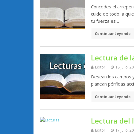
Concedes el arrepent
cuide de todo, a qu
tu fuerza es…
Continuar Leyendo
Lectura de l
Editor
18 julio, 2
Desean los campos y
planean pérfidas acc
Continuar Leyendo
Lectura del l
Editor
17 julio, 2