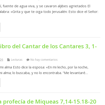
 fuente de agua viva, y se cavaron aljibes agrietados El
alabra: «Grita y que te oiga todo Jerusalén: Esto dice el Señor:
libro del Cantar de los Cantares 3, 1-
026
Lecturas
No hay comentarios
mi alma Esto dice la esposa: «En mi lecho, por la noche,
i alma; lo buscaba, y no lo encontraba. “Me levantaré…
a profecía de Miqueas 7,14-15.18-20