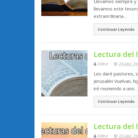
Llevamos siempre y 
llevamos este tesoro
extraordinaria…
Continuar Leyendo
Lectura del 
Editor
24 julio, 2
Les daré pastores, s
Jerusalén Vuelvan, h
iré reuniendo a uno…
Continuar Leyendo
Lectura del l
Editor
23 julio, 2