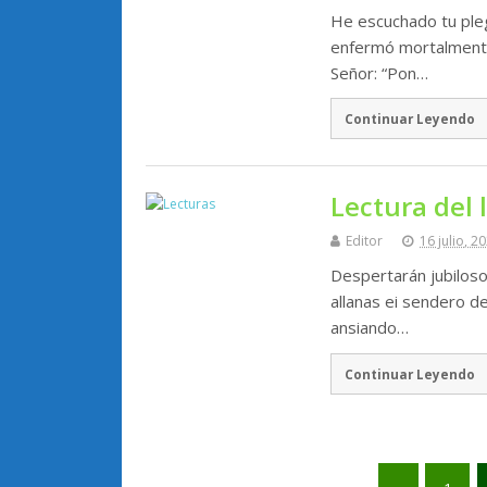
He escuchado tu plega
enfermó mortalmente. 
Señor: “Pon…
Continuar Leyendo
Lectura del l
Editor
16 julio, 2
Despertarán jubiloso
allanas ei sendero de
ansiando…
Continuar Leyendo