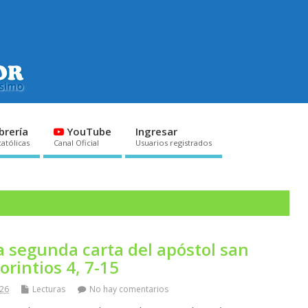
brería
YouTube
Ingresar
católicas
Canal Oficial
Usuarios registrados
a segunda carta del apóstol san
orintios 4, 7-15
026
Lecturas
No hay comentarios