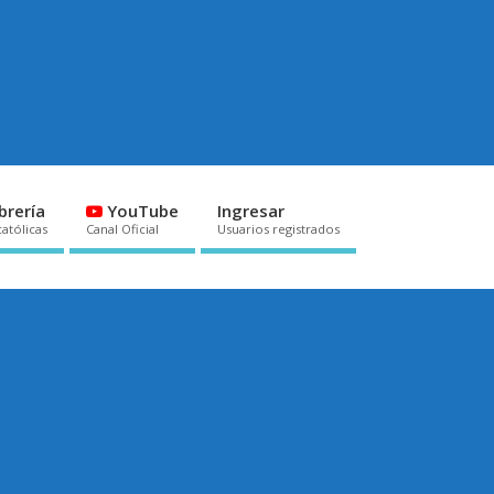
brería
YouTube
Ingresar
católicas
Canal Oficial
Usuarios registrados