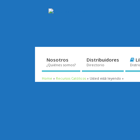
Nosotros
Distribuidores
Li
¿Quiénes somos?
Directorio
Distri
Home
»
Recursos Católicos
» Usted está leyendo »