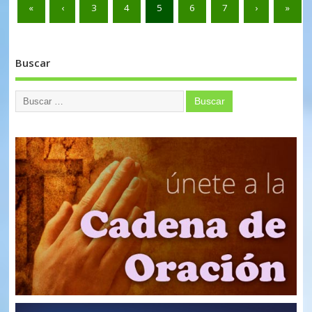
«
‹
3
4
5
6
7
›
»
Buscar