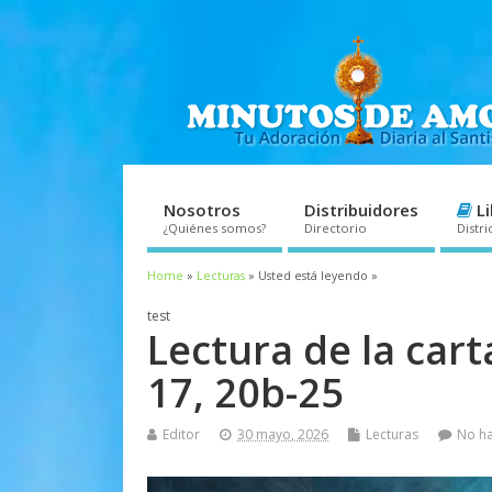
Nosotros
Distribuidores
Li
¿Quiénes somos?
Directorio
Distri
Home
»
Lecturas
» Usted está leyendo »
test
Lectura de la cart
17, 20b-25
Editor
30 mayo, 2026
Lecturas
No h