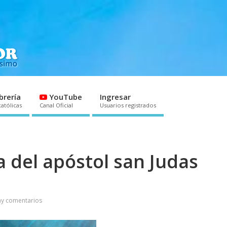
brería
YouTube
Ingresar
católicas
Canal Oficial
Usuarios registrados
a del apóstol san Judas
ay comentarios