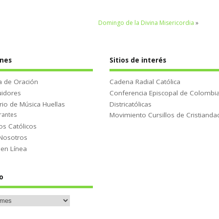
Domingo de la Divina Misericordia
»
ones
Sitios de interés
 de Oración
Cadena Radial Católica
uidores
Conferencia Episcopal de Colombi
rio de Música Huellas
Districatólicas
rantes
Movimiento Cursillos de Cristianda
os Católicos
Nosotros
 en Línea
o