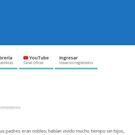
brería
YouTube
Ingresar
católicas
Canal Oficial
Usuarios registrados
comentarios
Sus padres eran nobles; habían vivido mucho tiempo sin hijos,