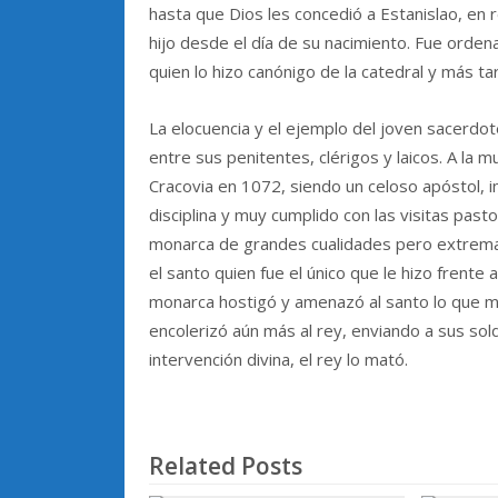
hasta que Dios les concedió a Estanislao, en 
hijo desde el día de su nacimiento. Fue orde
quien lo hizo canónigo de la catedral y más t
La elocuencia y el ejemplo del joven sacerd
entre sus penitentes, clérigos y laicos. A la
Cracovia en 1072, siendo un celoso apóstol, in
disciplina y muy cumplido con las visitas past
monarca de grandes cualidades pero extrema
el santo quien fue el único que le hizo frente a
monarca hostigó y amenazó al santo lo que mo
encolerizó aún más al rey, enviando a sus so
intervención divina, el rey lo mató.
Related Posts