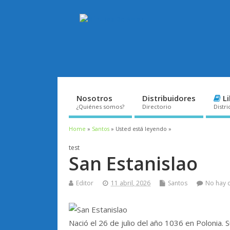
Nosotros
Distribuidores
Li
¿Quiénes somos?
Directorio
Distri
Home
»
Santos
» Usted está leyendo »
test
San Estanislao
Editor
11 abril, 2026
Santos
No hay 
Nació el 26 de julio del año 1036 en Polonia. 