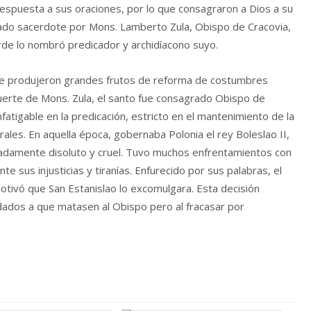
respuesta a sus oraciones, por lo que consagraron a Dios a su
nado sacerdote por Mons. Lamberto Zula, Obispo de Cracovia,
arde lo nombró predicador y archidíacono suyo.
ote produjeron grandes frutos de reforma de costumbres
 muerte de Mons. Zula, el santo fue consagrado Obispo de
fatigable en la predicación, estricto en el mantenimiento de la
orales. En aquella época, gobernaba Polonia el rey Boleslao II,
damente disoluto y cruel. Tuvo muchos enfrentamientos con
nte sus injusticias y tiranías. Enfurecido por sus palabras, el
tivó que San Estanislao lo excomulgara. Esta decisión
ldados a que matasen al Obispo pero al fracasar por