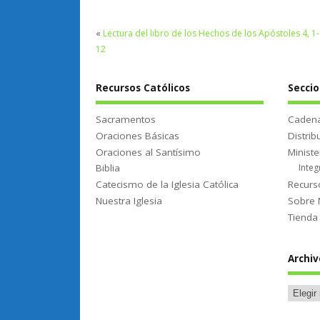
«
Lectura del libro de los Hechos de los Apóstoles 4, 1-
12
Recursos Católicos
Secci
Sacramentos
Cadena
Oraciones Básicas
Distrib
Oraciones al Santísimo
Ministe
Biblia
Integ
Catecismo de la Iglesia Católica
Recurs
Nuestra Iglesia
Sobre 
Tienda
Archiv