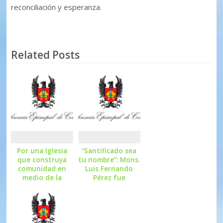
reconciliación y esperanza.
Related Posts
Por una Iglesia
“Santificado sea
que construya
tu nombre”: Mons.
comunidad en
Luis Fernando
medio de la
Pérez fue
soledad urbana:
ordenado Obispo
intención de
Auxiliar de Cali
oración del Papa
León XIV para
agosto