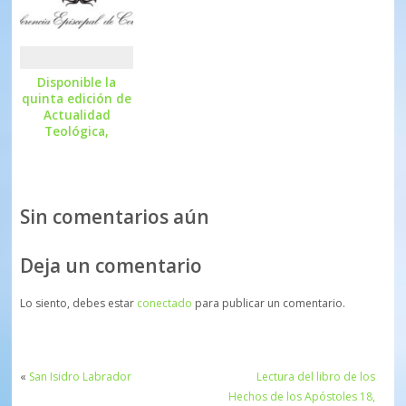
Disponible la
quinta edición de
Actualidad
Teológica,
dedicada a la
formación de los
futuros
presbíteros en
Sin comentarios aún
Colombia
Deja un comentario
Lo siento, debes estar
conectado
para publicar un comentario.
«
San Isidro Labrador
Lectura del libro de los
Hechos de los Apóstoles 18,