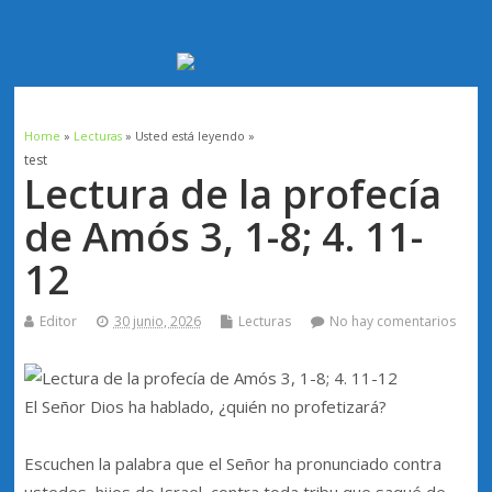
Menú superior
Home
»
Lecturas
» Usted está leyendo »
test
Lectura de la profecía
de Amós 3, 1-8; 4. 11-
12
Editor
30 junio, 2026
Lecturas
No hay comentarios
El Señor Dios ha hablado, ¿quién no profetizará?
Escuchen la palabra que el Señor ha pronunciado contra
ustedes, hijos de Israel, contra toda tribu que saqué de