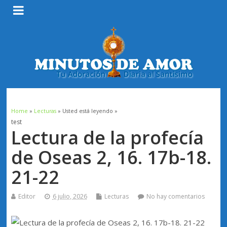
Home
»
Lecturas
» Usted está leyendo »
test
Lectura de la profecía
de Oseas 2, 16. 17b-18.
21-22
Editor
6 julio, 2026
Lecturas
No hay comentarios