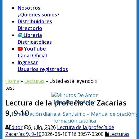
Nosotros
¿Quiénes somos?
Distribuidores
Directorio
Librería
Districatólicas
YouTube
Canal Oficial
Ingresar
Usuarios registrados
Home
»
Lecturas
» Usted está leyendo »
test
Lectura de la profecía de Zacarías
Minutos De Amor
9, 9-10
Tu adoración diaria al Santísimo – Manual de oración y
formación católica
Editor
6 julio, 2026
Lectura de la profecía de
Zacarías 9, 9-10
2026-06-10T16:39:57-05:00
Lecturas