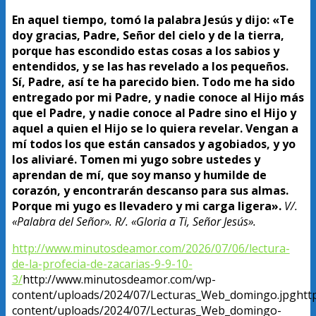
En aquel tiempo, tomó la palabra Jesús y dijo: «Te
doy gracias, Padre, Señor del cielo y de la tierra,
porque has escondido estas cosas a los sabios y
entendidos, y se las has revelado a los pequeños.
Sí, Padre, así te ha parecido bien. Todo me ha sido
entregado por mi Padre, y nadie conoce al Hijo más
que el Padre, y nadie conoce al Padre sino el Hijo y
aquel a quien el Hijo se lo quiera revelar. Vengan a
mí todos los que están cansados y agobiados, y yo
los aliviaré. Tomen mi yugo sobre ustedes y
aprendan de mí, que soy manso y humilde de
corazón, y encontrarán descanso para sus almas.
Porque mi yugo es llevadero y mi carga ligera».
V/.
«Palabra del Señor». R/. «Gloria a Ti, Señor Jesús».
http://www.minutosdeamor.com/2026/07/06/lectura-
de-la-profecia-de-zacarias-9-9-10-
3/
http://www.minutosdeamor.com/wp-
content/uploads/2024/07/Lecturas_Web_domingo.jpg
htt
content/uploads/2024/07/Lecturas_Web_domingo-